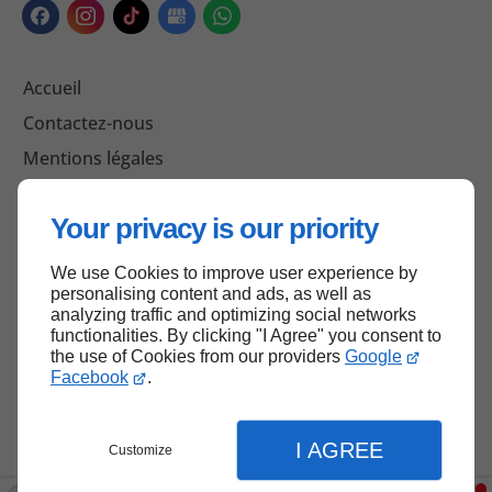
Accueil
Contactez-nous
Mentions légales
Plan du site
Your privacy is our priority
We use Cookies to improve user experience by
Haut de page
personalising content and ads, as well as
analyzing traffic and optimizing social networks
functionalities. By clicking "I Agree" you consent to
the use of Cookies from our providers
Google
Facebook
.
I AGREE
Customize