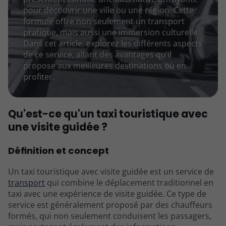
pour découvrir une ville ou une région. Cette
formule offre non seulement un transport
pratique, mais aussi une immersion culturelle.
Dans cet article, explorez les différents aspects
de ce service, allant des avantages qu’il
propose aux meilleures destinations où en
profiter.
Qu'est-ce qu'un taxi touristique avec
une visite guidée ?
Définition et concept
Un taxi touristique avec visite guidée est un service de
transport
qui combine le déplacement traditionnel en
taxi avec une expérience de visite guidée. Ce type de
service est généralement proposé par des chauffeurs
formés, qui non seulement conduisent les passagers,