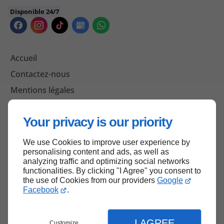
Disponible 24/7
Accueil
Contactez-nous
Mentions légales
Plan du site
Your privacy is our priority
We use Cookies to improve user experience by
Haut de page
personalising content and ads, as well as
analyzing traffic and optimizing social networks
functionalities. By clicking "I Agree" you consent to
the use of Cookies from our providers
Google
Facebook
.
I AGREE
Customize