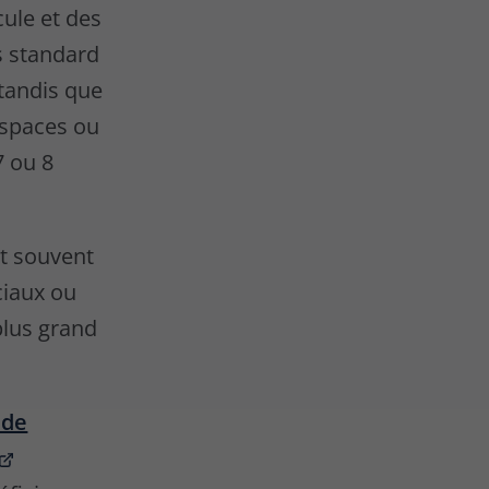
cule et des
is standard
 tandis que
ospaces ou
7 ou 8
st souvent
ciaux ou
plus grand
 de