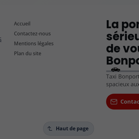
La pon
Accueil
série
Contactez-nous
S
Mentions légales
de vo
Plan du site
Bonpor
Taxi Bonport
spacieux au
Conta
Haut de page