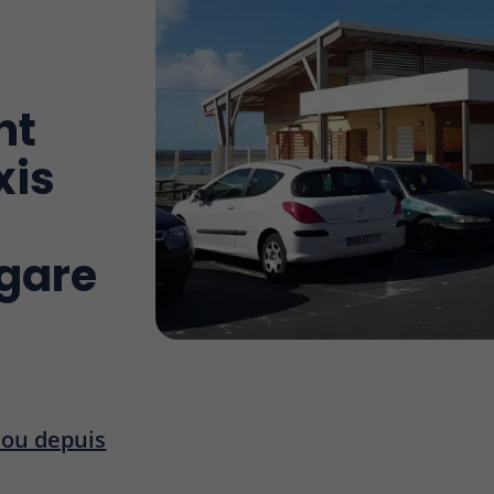
nt
xis
 gare
s ou depuis