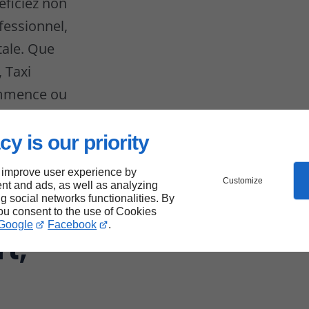
éficiez non
fessionnel,
otale. Que
 Taxi
ommence ou
ons
cy is our priority
 improve user experience by
Customize
nt and ads, as well as analyzing
ng social networks functionalities. By
you consent to the use of Cookies
Google
Facebook
.
t,