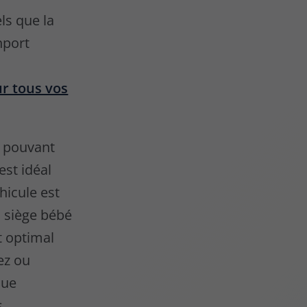
ls que la
nport
ur tous vos
e pouvant
est idéal
hicule est
n siège bébé
t optimal
ez ou
que
s