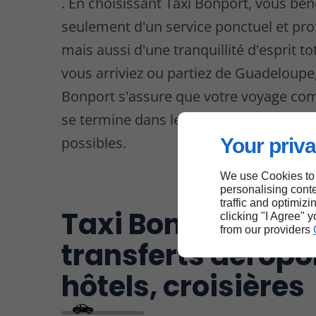
. En choisissant Taxi Bonport, vous bén
seulement d'un service ponctuel et pro
mais aussi d'une tranquillité d'esprit t
vous arriviez ou partiez de Guadeloupe,
Bonport s'assure que votre voyage c
se termine dans les meilleures conditi
possibles.
Your priva
We use Cookies to
personalising conte
traffic and optimizi
Taxi Bonport :
clicking "I Agree" 
from our providers
transferts aéropor
hôtels, croisières